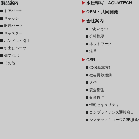
ow
play_arrow
製品案内
水圧転写 AQUATECH
stop
ドアパーツ
play_arrow
OEM・共同開発
stop
キャッチ
play_arrow
会社案内
stop
耐震パーツ
stop
ごあいさつ
stop
キャスター
stop
会社概要
stop
ハンドル・引手
stop
ネットワーク
stop
引出しパーツ
stop
沿革
stop
棚受ダボ
play_arrow
CSR
stop
その他
stop
CSR基本方針
stop
社会貢献活動
stop
人権
stop
安全衛生
stop
企業倫理
stop
情報セキュリティ
stop
コンプライアンス通報窓口
stop
システックキョーワCSR推進