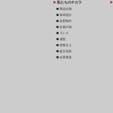
play_arrow
play_arr
私たちのチカラ
stop
商品企画
stop
基本設計
stop
金型制作
stop
生産計画
stop
プレス
stop
成型
stop
塗装仕上
stop
組立包装
stop
出荷発送