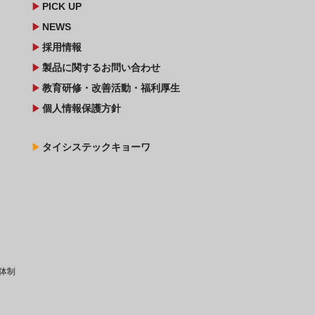
play_arrow
PICK UP
play_arrow
NEWS
play_arrow
採用情報
play_arrow
製品に関するお問い合わせ
play_arrow
教育研修・改善活動・福利厚生
play_arrow
個人情報保護方針
play_arrow
タイシステックキョーワ
体制