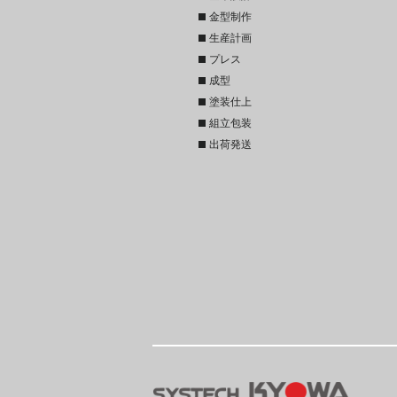
stop
金型制作
stop
生産計画
stop
プレス
stop
成型
stop
塗装仕上
stop
組立包装
stop
出荷発送