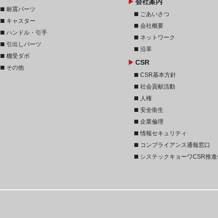
play_arrow
会社案内
stop
耐震パーツ
stop
ごあいさつ
stop
キャスター
stop
会社概要
stop
ハンドル・引手
stop
ネットワーク
stop
引出しパーツ
stop
沿革
stop
棚受ダボ
play_arrow
CSR
stop
その他
stop
CSR基本方針
stop
社会貢献活動
stop
人権
stop
安全衛生
stop
企業倫理
stop
情報セキュリティ
stop
コンプライアンス通報窓口
stop
システックキョーワCSR推進