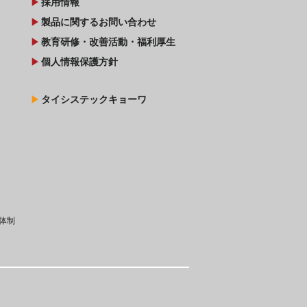
play_arrow
採用情報
play_arrow
製品に関するお問い合わせ
play_arrow
教育研修・改善活動・福利厚生
play_arrow
個人情報保護方針
play_arrow
タイシステックキョーワ
体制