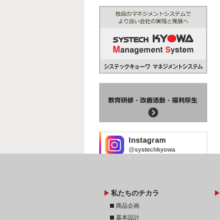
play_arrow
play_arr
私たちのチカラ
stop
商品企画
stop
基本設計