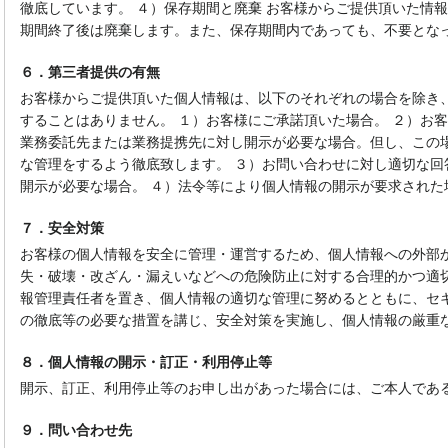
徹底しています。 ４）保存期間と廃棄 お客様からご提供頂いた情
期間終了後は廃棄します。また、保存期間内であっても、不要とな
６．第三者提供の有無
お客様からご提供頂いた個人情報は、以下のそれぞれの場合を除き
することはありません。 １）お客様にご承諾頂いた場合。 ２）お
業務委託先または業務提携先に対し開示が必要な場合。但し、この
な管理をするよう徹底致します。 ３）お問い合わせに対し適切な回
開示が必要な場合。 ４）法令等により個人情報の開示が要求された
７．安全対策
お客様の個人情報を安全に管理・運営するため、個人情報への外部
失・破壊・改ざん・漏えいなどへの危険防止に対する合理的かつ適
報管理責任者を置き、個人情報の適切な管理に努めるとともに、セ
の徹底等の必要な措置を講じ、安全対策を実施し、個人情報の厳重
８．個人情報の開示・訂正・利用停止等
開示、訂正、利用停止等のお申し出があった場合には、ご本人であ
９．問い合わせ先