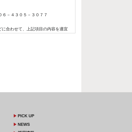
。
０６－４３０５－３０７７
どに合わせて、上記項目の内容を適宜
play_arrow
PICK UP
play_arrow
NEWS