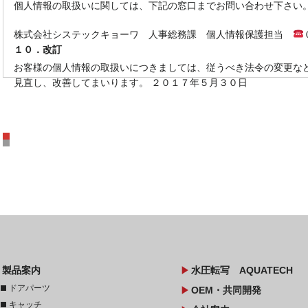
個人情報の取扱いに関しては、下記の窓口までお問い合わせ下さい
株式会社システックキョーワ 人事総務課 個人情報保護担当
１０．改訂
お客様の個人情報の取扱いにつきましては、従うべき法令の変更な
見直し、改善してまいります。 ２０１７年５月３０日
教育研修・改善活動・福利厚生
ow
play_arrow
製品案内
水圧転写 AQUATECH
stop
ドアパーツ
play_arrow
OEM・共同開発
stop
キャッチ