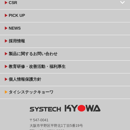
keyboard_arrow_down
play_arrow
CSR
play_arrow
PICK UP
play_arrow
NEWS
play_arrow
採用情報
play_arrow
製品に関するお問い合わせ
play_arrow
教育研修・改善活動・福利厚生
play_arrow
個人情報保護方針
play_arrow
タイシステックキョーワ
〒547-0041
大阪市平野区平野北1丁目5番19号