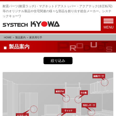
耐震パーツ(耐震ラッチ)・マグネットドアストッパー・アクアテック(水圧転写)
等のオリジナル製品や住宅関連の様々な部品を創り出す総合メーカー。システ
ックキョーワ
toggl
navig
MENU
HOME
製品案内
家具用引手
製品案内
絞り込み