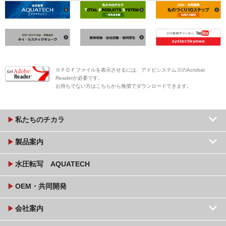
※ＰＤＦファイルを表示させるには、アドビシステムズのAcrobat
Readerが必要です。
お持ちでない方は
こちら
から無償でダウンロードできます。
keyboard_arrow_down
play_arrow
私たちのチカラ
keyboard_arrow_down
play_arrow
製品案内
play_arrow
水圧転写 AQUATECH
play_arrow
OEM・共同開発
keyboard_arrow_down
play_arrow
会社案内