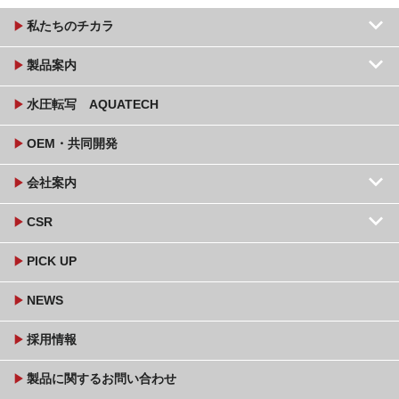
keyboard_arrow_down
play_arrow
私たちのチカラ
keyboard_arrow_down
play_arrow
製品案内
play_arrow
水圧転写 AQUATECH
play_arrow
OEM・共同開発
keyboard_arrow_down
play_arrow
会社案内
keyboard_arrow_down
play_arrow
CSR
play_arrow
PICK UP
play_arrow
NEWS
play_arrow
採用情報
play_arrow
製品に関するお問い合わせ