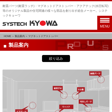
耐震パーツ(耐震ラッチ)・マグネットドアストッパー・アクアテック(水圧転写)
等のオリジナル製品や住宅関連の様々な部品を創り出す総合メーカー。システ
ックキョーワ
toggl
navig
MENU
HOME
製品案内
マグネットドアストッパー
製品案内
絞り込み