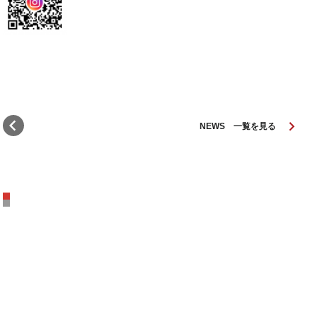
chevron_left
keyboard_arrow_right
NEWS 一覧を見る