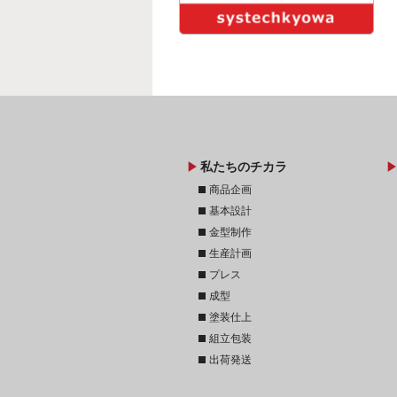
play_arrow
play_arr
私たちのチカラ
stop
商品企画
stop
基本設計
stop
金型制作
stop
生産計画
stop
プレス
stop
成型
stop
塗装仕上
stop
組立包装
stop
出荷発送