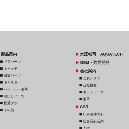
ow
play_arrow
製品案内
水圧転写 AQUATECH
stop
ドアパーツ
play_arrow
OEM・共同開発
stop
キャッチ
play_arrow
会社案内
stop
耐震パーツ
stop
ごあいさつ
stop
キャスター
stop
会社概要
stop
ハンドル・引手
stop
ネットワーク
stop
引出しパーツ
stop
沿革
stop
棚受ダボ
play_arrow
CSR
stop
その他
stop
CSR基本方針
stop
社会貢献活動
stop
人権