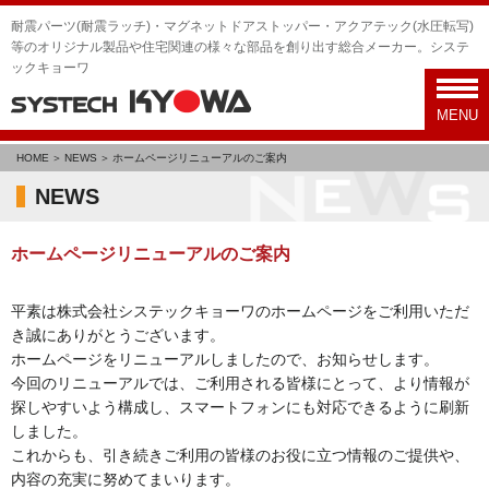
耐震パーツ(耐震ラッチ)・マグネットドアストッパー・アクアテック(水圧転写)
等のオリジナル製品や住宅関連の様々な部品を創り出す総合メーカー。システ
ックキョーワ
toggl
navig
MENU
HOME
NEWS
ホームページリニューアルのご案内
NEWS
ホームページリニューアルのご案内
平素は株式会社システックキョーワのホームページをご利用いただ
き誠にありがとうございます。
ホームページをリニューアルしましたので、お知らせします。
今回のリニューアルでは、ご利用される皆様にとって、より情報が
探しやすいよう構成し、スマートフォンにも対応できるように刷新
しました。
これからも、引き続きご利用の皆様のお役に立つ情報のご提供や、
内容の充実に努めてまいります。