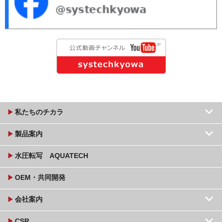
keyboard_arrow_down
play_arrow
私たちのチカラ
keyboard_arrow_down
play_arrow
製品案内
play_arrow
水圧転写 AQUATECH
play_arrow
OEM・共同開発
keyboard_arrow_down
play_arrow
会社案内
keyboard_arrow_down
play_arrow
CSR