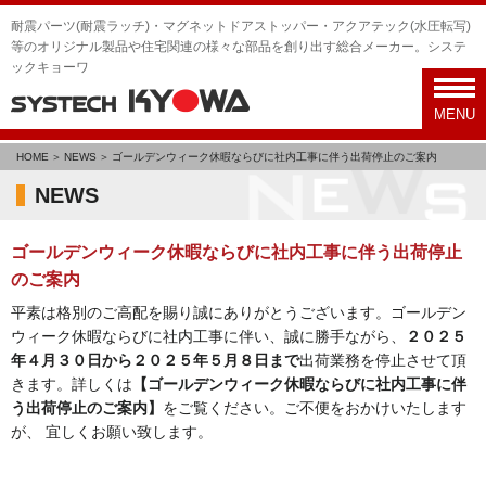
耐震パーツ(耐震ラッチ)・マグネットドアストッパー・アクアテック(水圧転写)
等のオリジナル製品や住宅関連の様々な部品を創り出す総合メーカー。システ
ックキョーワ
toggl
navig
MENU
HOME
NEWS
ゴールデンウィーク休暇ならびに社内工事に伴う出荷停止のご案内
NEWS
ゴールデンウィーク休暇ならびに社内工事に伴う出荷停止
のご案内
平素は格別のご高配を賜り誠にありがとうございます。ゴールデン
ウィーク休暇ならびに社内工事に伴い、誠に勝手ながら、
２０２５
年４月３０日から２０２５年５月８日まで
出荷業務を停止させて頂
きます。詳しくは
【
ゴールデンウィーク休暇ならびに社内工事に伴
う出荷停止のご案内
】
をご覧ください。ご不便をおかけいたします
が、 宜しくお願い致します。