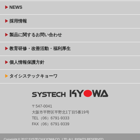
play_arrow
NEWS
play_arrow
採用情報
play_arrow
製品に関するお問い合わせ
play_arrow
教育研修・改善活動・福利厚生
play_arrow
個人情報保護方針
play_arrow
タイシステックキョーワ
〒547-0041
大阪市平野区平野北1丁目5番19号
TEL（06）6791-9333
FAX（06）6791-9339
Copyright © 2017 SYSTECH KYOWA CO., LTD. ALL RIGHTS RESERVED.