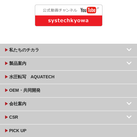
keyboard_arrow_down
play_arrow
私たちのチカラ
keyboard_arrow_down
play_arrow
製品案内
play_arrow
水圧転写 AQUATECH
play_arrow
OEM・共同開発
keyboard_arrow_down
play_arrow
会社案内
keyboard_arrow_down
play_arrow
CSR
play_arrow
PICK UP